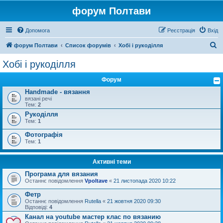
форум Полтави
Допомога
Реєстрація
Вхід
П
форум Полтави
Список форумів
Хобі і рукоділля
о
Хобі і рукоділля
ш
Форум
у
Handmade - вязання
к
вязані речі
Тем:
2
Рукоділля
Тем:
1
Фотографія
Тем:
1
Активні теми
Програма для вязания
Останнє повідомлення
Vpoltave
«
21 листопада 2020 10:22
Фетр
Останнє повідомлення
Rutella
«
21 жовтня 2020 09:30
Відповіді:
4
Канал на youtube мастер клас по вязанию