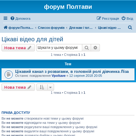
форум Полтави
Допомога
Реєстрація
Вхід
П
форум Полтави
Список форумів
Для мам і татусів
Цікаві відео для дітей
о
Цікаві відео для дітей
ш
Пошук
Розширений пошу
Нова тема
у
1 тема • Сторінка
1
з
1
к
Тем
Цікавий канал з розвагами, в головній ролі дівчинка Ліза
Останнє повідомлення
Vpoltave
«
12 серпня 2018 20:05
Нова тема
1 тема • Сторінка
1
з
1
ПРАВА ДОСТУПУ
Ви
не можете
створювати нові теми у цьому форумі
Ви
не можете
відповідати на теми у цьому форумі
Ви
не можете
редагувати ваші повідомлення у цьому форумі
Ви
не можете
видаляти ваші повідомлення у цьому форумі
Ви
не можете
додавати файли у цьому форумі