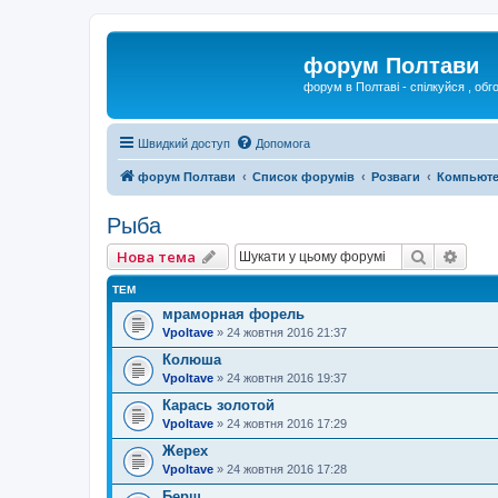
форум Полтави
форум в Полтаві - спілкуйся , обг
Швидкий доступ
Допомога
форум Полтави
Список форумів
Розваги
Компьюте
Рыба
Пошук
Розш
Нова тема
ТЕМ
мраморная форель
Vpoltave
»
24 жовтня 2016 21:37
Колюша
Vpoltave
»
24 жовтня 2016 19:37
Карась золотой
Vpoltave
»
24 жовтня 2016 17:29
Жерех
Vpoltave
»
24 жовтня 2016 17:28
Берш