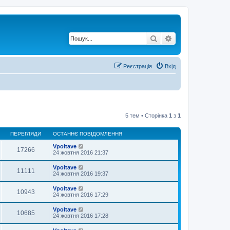
Пошук
Розширений по
Реєстрація
Вхід
5 тем • Сторінка
1
з
1
ПЕРЕГЛЯДИ
ОСТАННЄ ПОВІДОМЛЕННЯ
Vpoltave
17266
24 жовтня 2016 21:37
Vpoltave
11111
24 жовтня 2016 19:37
Vpoltave
10943
24 жовтня 2016 17:29
Vpoltave
10685
24 жовтня 2016 17:28