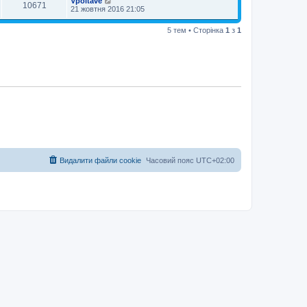
Vpoltave
10671
21 жовтня 2016 21:05
5 тем • Сторінка
1
з
1
Видалити файли cookie
Часовий пояс
UTC+02:00