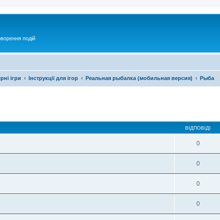
оворення подій
рні ігри
Інструкції для ігор
Реальная рыбалка (мобильная версия)
Рыба
ирений пошук
ВІДПОВІДІ
0
0
0
0