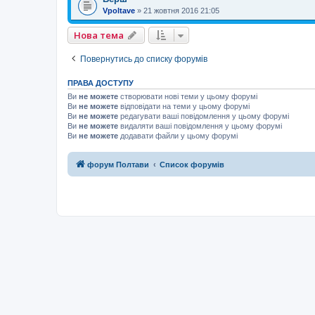
Vpoltave
»
21 жовтня 2016 21:05
Нова тема
Повернутись до списку форумів
ПРАВА ДОСТУПУ
Ви
не можете
створювати нові теми у цьому форумі
Ви
не можете
відповідати на теми у цьому форумі
Ви
не можете
редагувати ваші повідомлення у цьому форумі
Ви
не можете
видаляти ваші повідомлення у цьому форумі
Ви
не можете
додавати файли у цьому форумі
форум Полтави
Список форумів