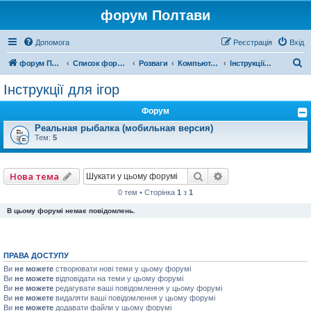
форум Полтави
Допомога
Реєстрація
Вхід
П
форум Полтави
Список форумів
Розваги
Компьютерні ігри
Інструкції для ігор
о
Інструкції для ігор
ш
Форум
у
Реальная рыбалка (мобильная версия)
к
Тем:
5
Пошук
Розширений пошу
Нова тема
0 тем • Сторінка
1
з
1
В цьому форумі немає повідомлень.
ПРАВА ДОСТУПУ
Ви
не можете
створювати нові теми у цьому форумі
Ви
не можете
відповідати на теми у цьому форумі
Ви
не можете
редагувати ваші повідомлення у цьому форумі
Ви
не можете
видаляти ваші повідомлення у цьому форумі
Ви
не можете
додавати файли у цьому форумі