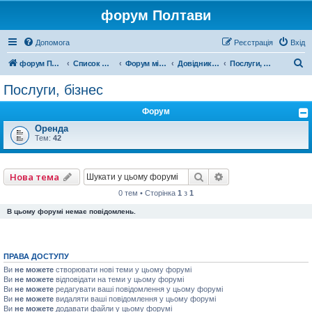
форум Полтави
Допомога
Реєстрація
Вхід
П
форум Полтави
Список форумів
Форум міста Полтава
Довідник Полтави
Послуги, бізнес
о
Послуги, бізнес
ш
Форум
у
Оренда
к
Тем:
42
Пошук
Розширений пошу
Нова тема
0 тем • Сторінка
1
з
1
В цьому форумі немає повідомлень.
ПРАВА ДОСТУПУ
Ви
не можете
створювати нові теми у цьому форумі
Ви
не можете
відповідати на теми у цьому форумі
Ви
не можете
редагувати ваші повідомлення у цьому форумі
Ви
не можете
видаляти ваші повідомлення у цьому форумі
Ви
не можете
додавати файли у цьому форумі