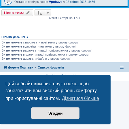
Останнє повідомлення
Vpoltave
«
22 квітня 2016 19:56
Нова тема
6 тем • Сторінка
1
з
1
ПРАВА ДОСТУПУ
Ви
не можете
створювати нові теми у цьому форумі
Ви
не можете
відповідати на теми у цьому форумі
Ви
не можете
редагувати ваші повідомлення у цьому форумі
Ви
не можете
видаляти ваші повідомлення у цьому форумі
Ви
не можете
додавати файли у цьому форумі
форум Полтави
Список форумів
Конфіденційність
|
Умови
Цей вебсайт використовує cookie, щоб
забезпечити вам високий рівень комфорту
при користуванні сайтом.
Дізнатися більше
Згоден