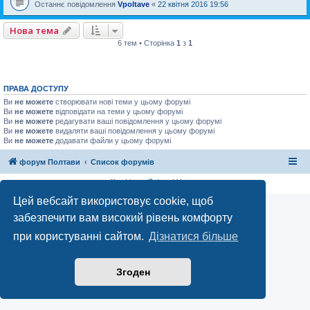
Останнє повідомлення
Vpoltave
«
22 квітня 2016 19:56
Нова тема
6 тем • Сторінка
1
з
1
ПРАВА ДОСТУПУ
Ви
не можете
створювати нові теми у цьому форумі
Ви
не можете
відповідати на теми у цьому форумі
Ви
не можете
редагувати ваші повідомлення у цьому форумі
Ви
не можете
видаляти ваші повідомлення у цьому форумі
Ви
не можете
додавати файли у цьому форумі
форум Полтави
Список форумів
Конфіденційність
|
Умови
Цей вебсайт використовує cookie, щоб
забезпечити вам високий рівень комфорту
при користуванні сайтом.
Дізнатися більше
Згоден