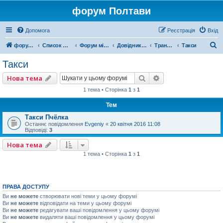
форум Полтави
Допомога
Реєстрація
Вхід
П
форум Полтави
Список форумів
Форум міста Полтава
Довідник Полтави
Транспорт
Такси
о
Такси
ш
Пошук
Розширений пошу
Нова тема
у
1 тема • Сторінка
1
з
1
к
Тем
Такси Пчёлка
Останнє повідомлення
Evgeniy
«
20 квітня 2016 11:08
Відповіді:
3
Нова тема
1 тема • Сторінка
1
з
1
ПРАВА ДОСТУПУ
Ви
не можете
створювати нові теми у цьому форумі
Ви
не можете
відповідати на теми у цьому форумі
Ви
не можете
редагувати ваші повідомлення у цьому форумі
Ви
не можете
видаляти ваші повідомлення у цьому форумі