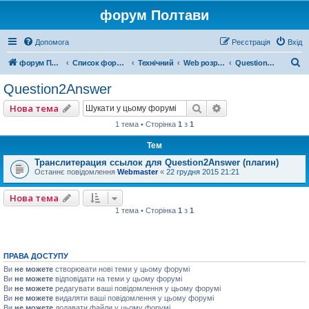
форум Полтави
Допомога
Реєстрація
Вхід
П
форум Полтави
Список форумів
Технічний
Web розробка
Question2Answer
о
Question2Answer
ш
Пошук
Розширений пошу
Нова тема
у
1 тема • Сторінка
1
з
1
к
Тем
Транслитерация ссылок для Question2Answer (плагин)
Останнє повідомлення
Webmaster
«
22 грудня 2015 21:21
Нова тема
1 тема • Сторінка
1
з
1
ПРАВА ДОСТУПУ
Ви
не можете
створювати нові теми у цьому форумі
Ви
не можете
відповідати на теми у цьому форумі
Ви
не можете
редагувати ваші повідомлення у цьому форумі
Ви
не можете
видаляти ваші повідомлення у цьому форумі
Ви
не можете
додавати файли у цьому форумі