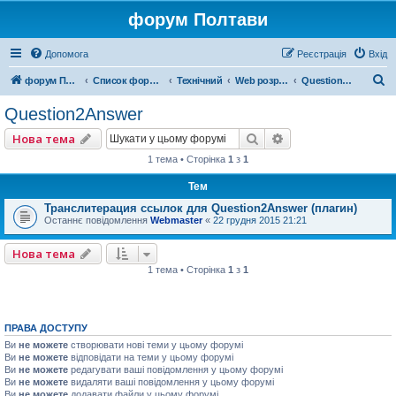
форум Полтави
Допомога
Реєстрація
Вхід
П
форум Полтави
Список форумів
Технічний
Web розробка
Question2Answer
о
Question2Answer
ш
Пошук
Розширений пошу
Нова тема
у
1 тема • Сторінка
1
з
1
к
Тем
Транслитерация ссылок для Question2Answer (плагин)
Останнє повідомлення
Webmaster
«
22 грудня 2015 21:21
Нова тема
1 тема • Сторінка
1
з
1
ПРАВА ДОСТУПУ
Ви
не можете
створювати нові теми у цьому форумі
Ви
не можете
відповідати на теми у цьому форумі
Ви
не можете
редагувати ваші повідомлення у цьому форумі
Ви
не можете
видаляти ваші повідомлення у цьому форумі
Ви
не можете
додавати файли у цьому форумі