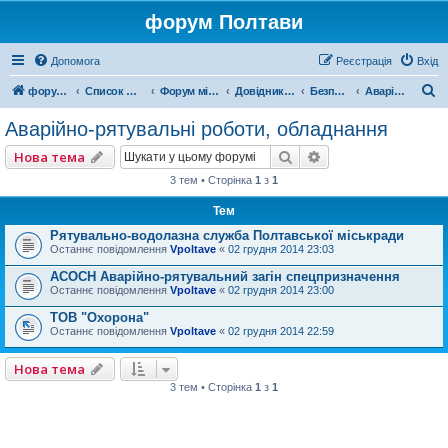
форум Полтави
Допомога
Реєстрація
Вхід
П
форум Полтави
Список форумів
Форум міста Полтава
Довідник Полтави
Безпека і охорона
Аварійно-рятувальні роботи, обладнання
о
Аварійно-рятувальні роботи, обладнання
ш
Пошук
Розширений пошу
Нова тема
у
3 тем • Сторінка
1
з
1
к
Тем
Рятувально-водолазна служба Полтавської міськради
Останнє повідомлення
Vpoltave
«
02 грудня 2014 23:03
АСОСН Аварійно-рятувальний загін спецпризначення
Останнє повідомлення
Vpoltave
«
02 грудня 2014 23:00
ТОВ "Охорона"
Останнє повідомлення
Vpoltave
«
02 грудня 2014 22:59
Нова тема
3 тем • Сторінка
1
з
1