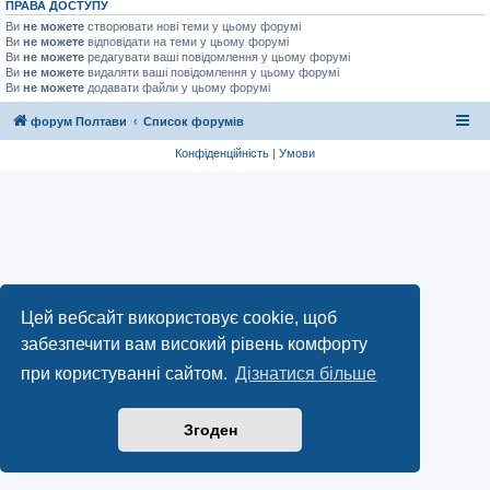
ПРАВА ДОСТУПУ
Ви
не можете
створювати нові теми у цьому форумі
Ви
не можете
відповідати на теми у цьому форумі
Ви
не можете
редагувати ваші повідомлення у цьому форумі
Ви
не можете
видаляти ваші повідомлення у цьому форумі
Ви
не можете
додавати файли у цьому форумі
форум Полтави
Список форумів
Конфіденційність
|
Умови
Цей вебсайт використовує cookie, щоб
забезпечити вам високий рівень комфорту
при користуванні сайтом.
Дізнатися більше
Згоден