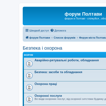
форум Полтави
форум в Полтаві - спілкуйся , обг
Швидкий доступ
Допомога
форум Полтави
Список форумів
Форум міста Полтав
Безпека і охорона
ФОРУМ
Аварійно-рятувальні роботи, обладнання
Безпека: засоби та обладнання
Охорона праці
Охоронні послуги
Всі види охороних послуг, від охороної ситстеми будинку 