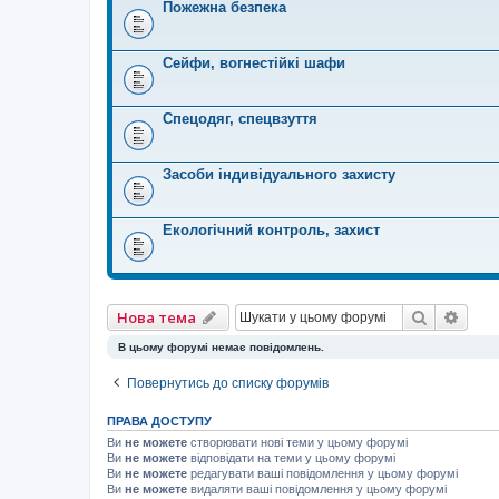
Пожежна безпека
Сейфи, вогнестійкі шафи
Спецодяг, спецвзуття
Засоби індивідуального захисту
Екологічний контроль, захист
Пошук
Розш
Нова тема
В цьому форумі немає повідомлень.
Повернутись до списку форумів
ПРАВА ДОСТУПУ
Ви
не можете
створювати нові теми у цьому форумі
Ви
не можете
відповідати на теми у цьому форумі
Ви
не можете
редагувати ваші повідомлення у цьому форумі
Ви
не можете
видаляти ваші повідомлення у цьому форумі