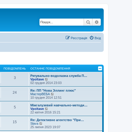
Пошук
Розширений по
Реєстрація
Вхід
ПОВІДОМЛЕНЬ
ОСТАННЄ ПОВІДОМЛЕННЯ
Рятувально-водолазна служба П…
3
П
Vpoltave
е
02 грудня 2014 23:03
р
е
Re: ПП "Нова Эллинг плюс"
24
г
П
МастерВЕБА
л
е
10 грудня 2014 12:51
я
р
н
е
Міжгалузевий навчально-методи…
5
у
г
П
Vpoltave
т
л
е
22 квітня 2016 15:21
и
я
р
о
н
е
Re: Детективне агентство "При…
с
15
у
г
П
Slava
т
т
л
е
25 липня 2023 19:07
а
и
я
р
н