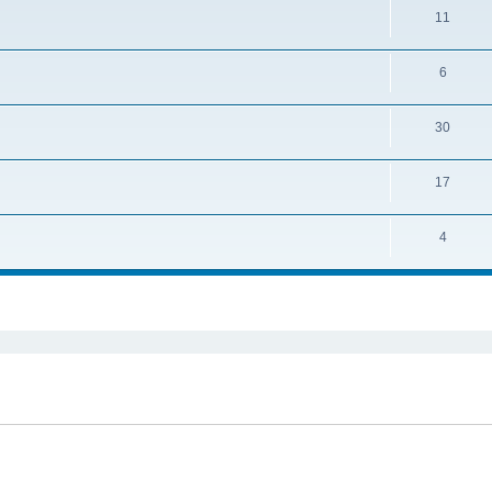
11
6
30
17
4
ирений пошук