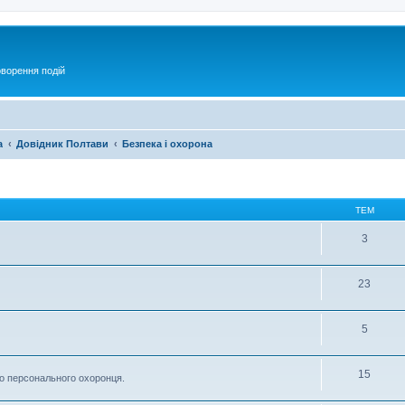
оворення подій
а
Довідник Полтави
Безпека і охорона
ТЕМ
3
23
5
15
до персонального охоронця.