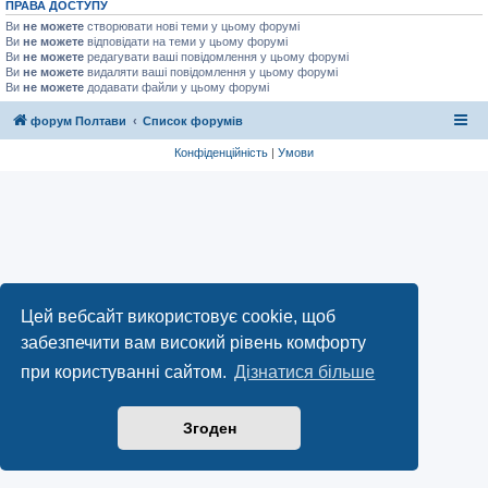
ПРАВА ДОСТУПУ
Ви
не можете
створювати нові теми у цьому форумі
Ви
не можете
відповідати на теми у цьому форумі
Ви
не можете
редагувати ваші повідомлення у цьому форумі
Ви
не можете
видаляти ваші повідомлення у цьому форумі
Ви
не можете
додавати файли у цьому форумі
форум Полтави
Список форумів
Конфіденційність
|
Умови
Цей вебсайт використовує cookie, щоб
забезпечити вам високий рівень комфорту
при користуванні сайтом.
Дізнатися більше
Згоден