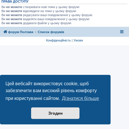
ПРАВА ДОСТУПУ
Ви
не можете
створювати нові теми у цьому форумі
Ви
не можете
відповідати на теми у цьому форумі
Ви
не можете
редагувати ваші повідомлення у цьому форумі
Ви
не можете
видаляти ваші повідомлення у цьому форумі
Ви
не можете
додавати файли у цьому форумі
форум Полтави
Список форумів
Конфіденційність
|
Умови
Цей вебсайт використовує cookie, щоб
забезпечити вам високий рівень комфорту
при користуванні сайтом.
Дізнатися більше
Згоден