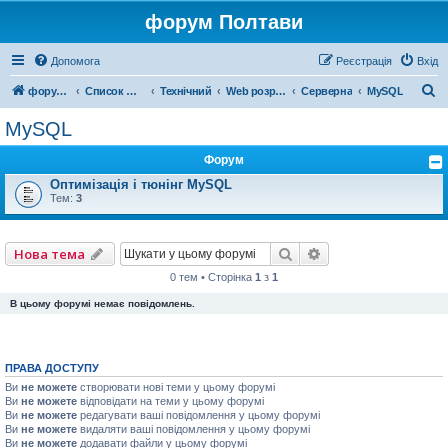
форум Полтави
Допомога
Реєстрація
Вхід
П
форум Полтави
Список форумів
Технічний
Web розробка
Серверна
MySQL
о
MySQL
ш
Форум
у
Оптимізація і тюнінг MySQL
к
Тем:
3
Пошук
Розширений пошу
Нова тема
0 тем • Сторінка
1
з
1
В цьому форумі немає повідомлень.
ПРАВА ДОСТУПУ
Ви
не можете
створювати нові теми у цьому форумі
Ви
не можете
відповідати на теми у цьому форумі
Ви
не можете
редагувати ваші повідомлення у цьому форумі
Ви
не можете
видаляти ваші повідомлення у цьому форумі
Ви
не можете
додавати файли у цьому форумі