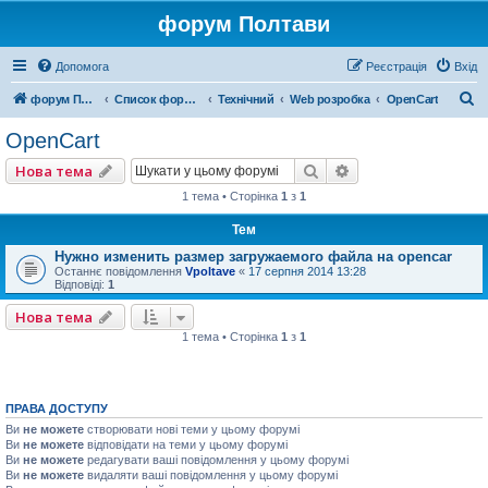
форум Полтави
Допомога
Реєстрація
Вхід
П
форум Полтави
Список форумів
Технічний
Web розробка
OpenCart
о
OpenCart
ш
Пошук
Розширений пошу
Нова тема
у
1 тема • Сторінка
1
з
1
к
Тем
Нужно изменить размер загружаемого файла на opencar
Останнє повідомлення
Vpoltave
«
17 серпня 2014 13:28
Відповіді:
1
Нова тема
1 тема • Сторінка
1
з
1
ПРАВА ДОСТУПУ
Ви
не можете
створювати нові теми у цьому форумі
Ви
не можете
відповідати на теми у цьому форумі
Ви
не можете
редагувати ваші повідомлення у цьому форумі
Ви
не можете
видаляти ваші повідомлення у цьому форумі