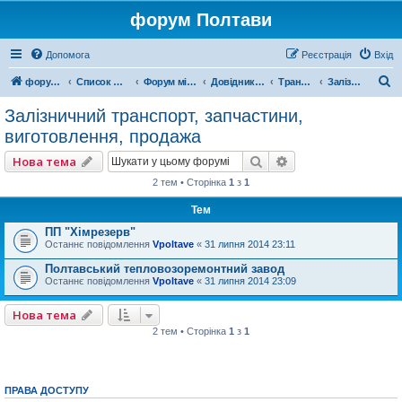
форум Полтави
Допомога
Реєстрація
Вхід
П
форум Полтави
Список форумів
Форум міста Полтава
Довідник Полтави
Транспорт
Залізничний транспорт, запчастини, виготовлення, продажа
о
Залізничний транспорт, запчастини,
ш
виготовлення, продажа
у
Пошук
Розширений пошу
Нова тема
к
2 тем • Сторінка
1
з
1
Тем
ПП "Хімрезерв"
Останнє повідомлення
Vpoltave
«
31 липня 2014 23:11
Полтавський тепловозоремонтний завод
Останнє повідомлення
Vpoltave
«
31 липня 2014 23:09
Нова тема
2 тем • Сторінка
1
з
1
ПРАВА ДОСТУПУ