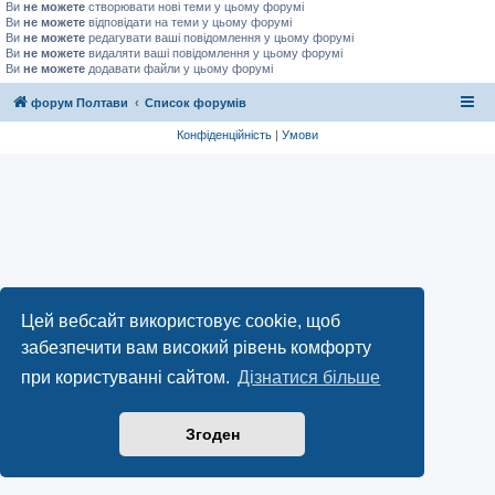
Ви
не можете
створювати нові теми у цьому форумі
Ви
не можете
відповідати на теми у цьому форумі
Ви
не можете
редагувати ваші повідомлення у цьому форумі
Ви
не можете
видаляти ваші повідомлення у цьому форумі
Ви
не можете
додавати файли у цьому форумі
форум Полтави
Список форумів
Конфіденційність
|
Умови
Цей вебсайт використовує cookie, щоб
забезпечити вам високий рівень комфорту
при користуванні сайтом.
Дізнатися більше
Згоден