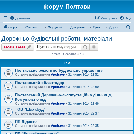
форум Полтави
Допомога
Реєстрація
Вхід
П
форум Полтави
Список форумів
Форум міста Полтава
Довідник Полтави
Транспорт
Дорожньо-будівельні роботи, матеріали
о
Дорожньо-будівельні роботи, матеріали
ш
Пошук
Розширений пошу
Нова тема
у
14 тем • Сторінка
1
з
1
к
Тем
Полтавське ремонтно-будівельне управління
Останнє повідомлення
Vpoltave
«
31 липня 2014 22:52
Полтавський облавтодор
Останнє повідомлення
Vpoltave
«
31 липня 2014 22:50
Полтавський Дорожньо-експлуатаційна дільниця,
Комунальне під
Останнє повідомлення
Vpoltave
«
31 липня 2014 22:48
ТОВ "Шляхбуд"
Останнє повідомлення
Vpoltave
«
31 липня 2014 22:37
ПП Діденко
Останнє повідомлення
Vpoltave
«
31 липня 2014 22:35
ПП "Будзабезпечення"