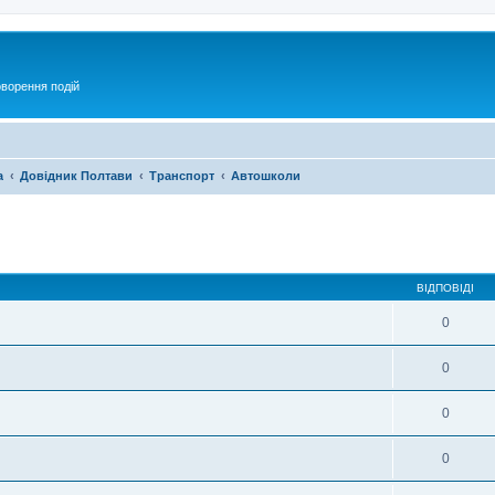
оворення подій
а
Довідник Полтави
Транспорт
Автошколи
ирений пошук
ВІДПОВІДІ
0
0
0
0