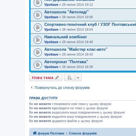
Vpoltave
»
28 липня 2014 19:12
Автошкола "Автоледі"
Vpoltave
»
28 липня 2014 19:06
Спортивно-технічний клуб / УЗОГ Полтавськи
Vpoltave
»
28 липня 2014 18:54
Навчальний комбінат
Vpoltave
»
28 липня 2014 18:48
Автошкола "Майстер клас-авто"
Vpoltave
»
28 липня 2014 18:43
Автопрокат "Полтава"
Vpoltave
»
28 липня 2014 18:38
Нова тема
Повернутись до списку форумів
ПРАВА ДОСТУПУ
Ви
не можете
створювати нові теми у цьому форумі
Ви
не можете
відповідати на теми у цьому форумі
Ви
не можете
редагувати ваші повідомлення у цьому форумі
Ви
не можете
видаляти ваші повідомлення у цьому форумі
Ви
не можете
додавати файли у цьому форумі
форум Полтави
Список форумів