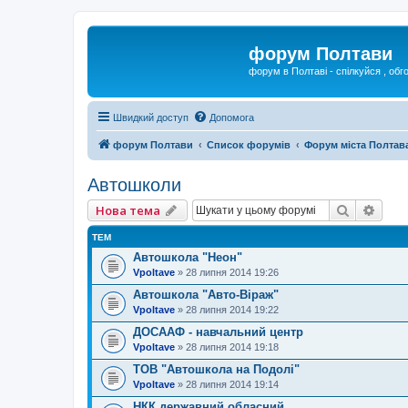
форум Полтави
форум в Полтаві - спілкуйся , обг
Швидкий доступ
Допомога
форум Полтави
Список форумів
Форум міста Полтав
Автошколи
Пошук
Розш
Нова тема
ТЕМ
Автошкола "Неон"
Vpoltave
»
28 липня 2014 19:26
Автошкола "Авто-Віраж"
Vpoltave
»
28 липня 2014 19:22
ДОСААФ - навчальний центр
Vpoltave
»
28 липня 2014 19:18
ТОВ "Автошкола на Подолі"
Vpoltave
»
28 липня 2014 19:14
НКК державний обласний