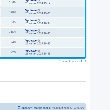
Vpoltave
5335
28 липня 2014 19:12
Vpoltave
5400
28 липня 2014 19:06
Vpoltave
5235
28 липня 2014 18:54
Vpoltave
7169
28 липня 2014 18:48
Vpoltave
5248
28 липня 2014 18:43
Vpoltave
5220
28 липня 2014 18:38
10 тем • Сторінка
1
з
1
Видалити файли cookie
Часовий пояс
UTC+02:00