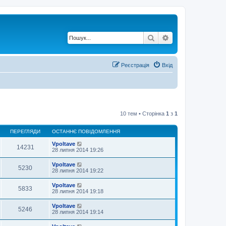
Пошук
Розширений по
Реєстрація
Вхід
10 тем • Сторінка
1
з
1
ПЕРЕГЛЯДИ
ОСТАННЄ ПОВІДОМЛЕННЯ
Vpoltave
14231
28 липня 2014 19:26
Vpoltave
5230
28 липня 2014 19:22
Vpoltave
5833
28 липня 2014 19:18
Vpoltave
5246
28 липня 2014 19:14