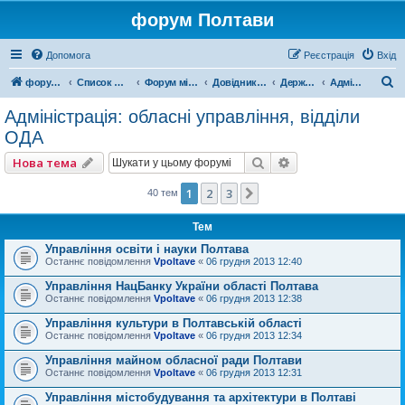
форум Полтави
Допомога
Реєстрація
Вхід
П
форум Полтави
Список форумів
Форум міста Полтава
Довідник Полтави
Державні установи
Адміністрація: обласні управління, відділи ОДА
о
Адміністрація: обласні управління, відділи
ш
ОДА
у
Пошук
Розширений пошу
Нова тема
к
1
2
3
Далі
40 тем
Тем
Управління освіти і науки Полтава
Останнє повідомлення
Vpoltave
«
06 грудня 2013 12:40
Управління НацБанку України області Полтава
Останнє повідомлення
Vpoltave
«
06 грудня 2013 12:38
Управління культури в Полтавській області
Останнє повідомлення
Vpoltave
«
06 грудня 2013 12:34
Управління майном обласної ради Полтави
Останнє повідомлення
Vpoltave
«
06 грудня 2013 12:31
Управління містобудування та архітектури в Полтаві