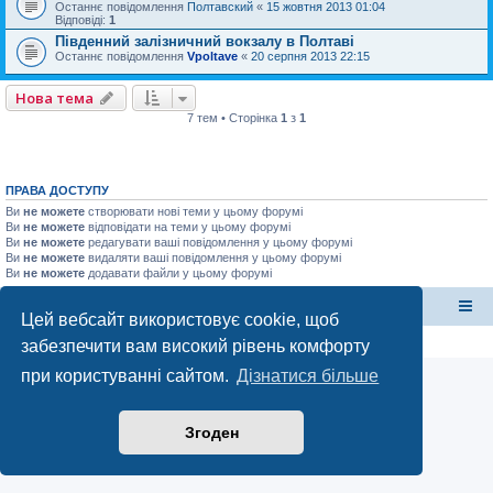
Останнє повідомлення
Полтавский
«
15 жовтня 2013 01:04
Відповіді:
1
Південний залізничний вокзалу в Полтаві
Останнє повідомлення
Vpoltave
«
20 серпня 2013 22:15
Нова тема
7 тем • Сторінка
1
з
1
ПРАВА ДОСТУПУ
Ви
не можете
створювати нові теми у цьому форумі
Ви
не можете
відповідати на теми у цьому форумі
Ви
не можете
редагувати ваші повідомлення у цьому форумі
Ви
не можете
видаляти ваші повідомлення у цьому форумі
Ви
не можете
додавати файли у цьому форумі
форум Полтави
Список форумів
Цей вебсайт використовує cookie, щоб
Конфіденційність
|
Умови
забезпечити вам високий рівень комфорту
при користуванні сайтом.
Дізнатися більше
Згоден