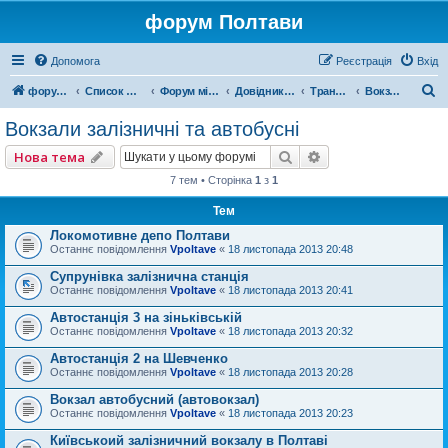
форум Полтави
Допомога
Реєстрація
Вхід
П
форум Полтави
Список форумів
Форум міста Полтава
Довідник Полтави
Транспорт
Вокзали залізничні та автобусні
о
Вокзали залізничні та автобусні
ш
Пошук
Розширений пошу
Нова тема
у
7 тем • Сторінка
1
з
1
к
Тем
Локомотивне депо Полтави
Останнє повідомлення
Vpoltave
«
18 листопада 2013 20:48
Супрунівка залізнична станція
Останнє повідомлення
Vpoltave
«
18 листопада 2013 20:41
Автостанція 3 на зіньківській
Останнє повідомлення
Vpoltave
«
18 листопада 2013 20:32
Автостанція 2 на Шевченко
Останнє повідомлення
Vpoltave
«
18 листопада 2013 20:28
Вокзал автобусний (автовокзал)
Останнє повідомлення
Vpoltave
«
18 листопада 2013 20:23
Київськоий залізничний вокзалу в Полтаві