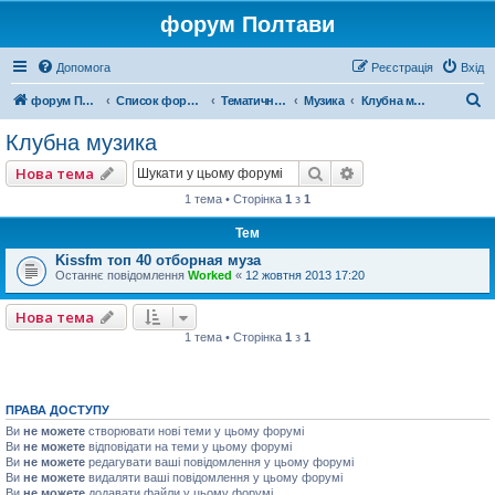
форум Полтави
Допомога
Реєстрація
Вхід
П
форум Полтави
Список форумів
Тематичні форуми
Музика
Клубна музика
о
Клубна музика
ш
Пошук
Розширений пошу
Нова тема
у
1 тема • Сторінка
1
з
1
к
Тем
Kissfm топ 40 отборная муза
Останнє повідомлення
Worked
«
12 жовтня 2013 17:20
Нова тема
1 тема • Сторінка
1
з
1
ПРАВА ДОСТУПУ
Ви
не можете
створювати нові теми у цьому форумі
Ви
не можете
відповідати на теми у цьому форумі
Ви
не можете
редагувати ваші повідомлення у цьому форумі
Ви
не можете
видаляти ваші повідомлення у цьому форумі
Ви
не можете
додавати файли у цьому форумі