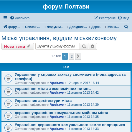
форум Полтави
Допомога
Реєстрація
Вхід
П
форум Полтави
Список форумів
Форум міста Полтава
Довідник Полтави
Державні установи
Міські управління, відділи міськвиконкому
о
Міські управління, відділи міськвиконкому
ш
Пошук
Розширений пошу
Нова тема
у
к
1
2
Далі
17 тем
Тем
Управління у справах захисту споживачів (нова адреса та
телефон)
Останнє повідомлення
Vpoltave
«
12 червня 2017 16:14
управління міста з економічних питань
Останнє повідомлення
Vpoltave
«
11 жовтня 2013 14:42
Управление архітектури міста
Останнє повідомлення
Vpoltave
«
11 жовтня 2013 14:39
деравне управління комунальним майном міста
Останнє повідомлення
Vpoltave
«
11 жовтня 2013 14:35
Управління державного комунального земле впорядника
Останнє повідомлення
Vpoltave
«
11 жовтня 2013 14:33