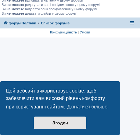
Ви
не можете
відповідати на теми у цьому форумі
Ви
не можете
редагувати ваші повідомлення у цьому форумі
Ви
не можете
видаляти ваші повідомлення у цьому форумі
Ви
не можете
додавати файли у цьому форумі
форум Полтави
Список форумів
Конфіденційність
|
Умови
Цей вебсайт використовує cookie, щоб
забезпечити вам високий рівень комфорту
при користуванні сайтом.
Дізнатися більше
Згоден