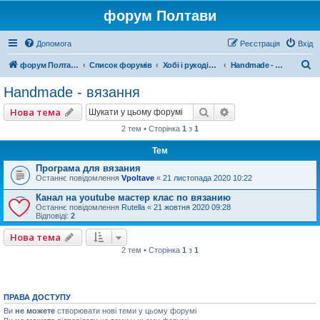
форум Полтави
Допомога
Реєстрація
Вхід
П
форум Полтави
Список форумів
Хобі і рукоділля
Handmade - вязання
о
Handmade - вязання
ш
Пошук
Розширений пошу
Нова тема
у
2 тем • Сторінка
1
з
1
к
Тем
Програма для вязания
Останнє повідомлення
Vpoltave
«
21 листопада 2020 10:22
Канал на youtube мастер клас по вязанию
Останнє повідомлення
Rutella
«
21 жовтня 2020 09:28
Відповіді:
2
Нова тема
2 тем • Сторінка
1
з
1
ПРАВА ДОСТУПУ
Ви
не можете
створювати нові теми у цьому форумі