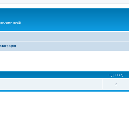
оворення подій
отографія
ирений пошук
ВІДПОВІДІ
2