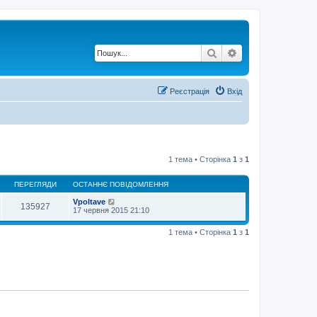
Пошук
Розширений по
Реєстрація
Вхід
1 тема • Сторінка
1
з
1
ПЕРЕГЛЯДИ
ОСТАННЄ ПОВІДОМЛЕННЯ
Vpoltave
135927
17 червня 2015 21:10
1 тема • Сторінка
1
з
1