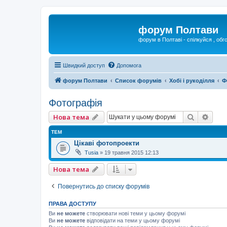
форум Полтави
форум в Полтаві - спілкуйся , обг
Швидкий доступ
Допомога
форум Полтави
Список форумів
Хобі і рукоділля
Ф
Фотографія
Пошук
Розш
Нова тема
ТЕМ
Цікаві фотопроекти
Tusia
»
19 травня 2015 12:13
Нова тема
Повернутись до списку форумів
ПРАВА ДОСТУПУ
Ви
не можете
створювати нові теми у цьому форумі
Ви
не можете
відповідати на теми у цьому форумі