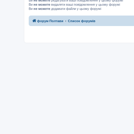
Ви
не можете
редагувати ваші повідомлення у цьому форумі
Ви
не можете
видаляти ваші повідомлення у цьому форумі
Ви
не можете
додавати файли у цьому форумі
форум Полтави
Список форумів