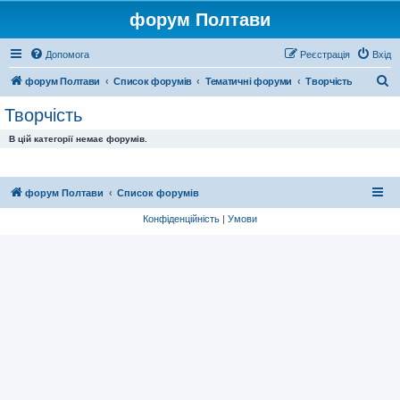
форум Полтави
Допомога
Реєстрація
Вхід
П
форум Полтави
Список форумів
Тематичні форуми
Творчість
о
Творчість
ш
В цій категорії немає форумів.
у
к
форум Полтави
Список форумів
Конфіденційність
|
Умови