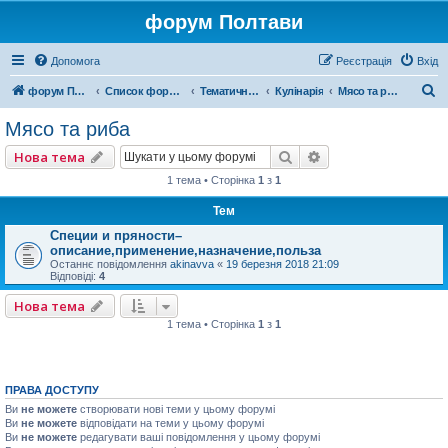
форум Полтави
Допомога
Реєстрація
Вхід
П
форум Полтави
Список форумів
Тематичні форуми
Кулінарія
Мясо та риба
о
Мясо та риба
ш
Пошук
Розширений пошу
Нова тема
у
1 тема • Сторінка
1
з
1
к
Тем
Специи и пряности–
описание,применение,назначение,польза
Останнє повідомлення
akinavva
«
19 березня 2018 21:09
Відповіді:
4
Нова тема
1 тема • Сторінка
1
з
1
ПРАВА ДОСТУПУ
Ви
не можете
створювати нові теми у цьому форумі
Ви
не можете
відповідати на теми у цьому форумі
Ви
не можете
редагувати ваші повідомлення у цьому форумі