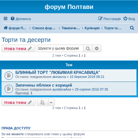
форум Полтави
Допомога
Реєстрація
Вхід
П
форум Полтави
Список форумів
Тематичні форуми
Кулінарія
Торти та десерти
о
Торти та десерти
ш
Пошук
Розширений пошу
Нова тема
у
2 тем • Сторінка
1
з
1
к
Тем
БЛИННЫЙ ТОРТ "ЛЮБИМАЯ КРАСАВИЦА"
Останнє повідомлення
akinavva
«
16 березня 2018 08:21
Запечены яблоки с корицей
Останнє повідомлення
aysidoraAse
«
29 серпня 2016 07:35
Відповіді:
1
Нова тема
2 тем • Сторінка
1
з
1
ПРАВА ДОСТУПУ
Ви
не можете
створювати нові теми у цьому форумі