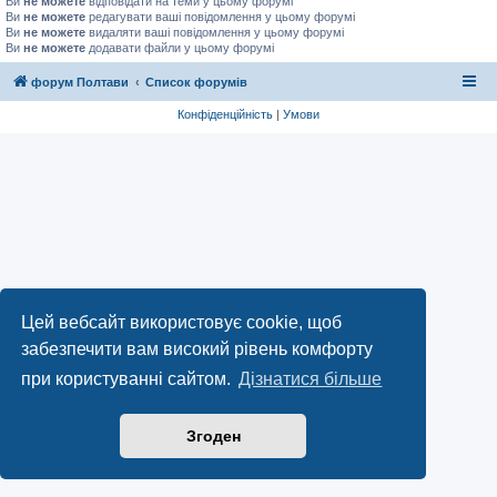
Ви
не можете
відповідати на теми у цьому форумі
Ви
не можете
редагувати ваші повідомлення у цьому форумі
Ви
не можете
видаляти ваші повідомлення у цьому форумі
Ви
не можете
додавати файли у цьому форумі
форум Полтави
Список форумів
Конфіденційність
|
Умови
Цей вебсайт використовує cookie, щоб
забезпечити вам високий рівень комфорту
при користуванні сайтом.
Дізнатися більше
Згоден