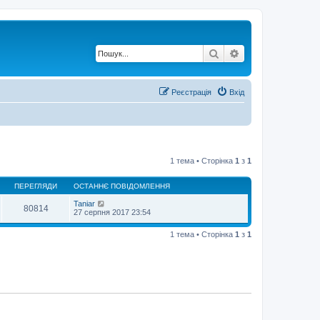
Пошук
Розширений по
Реєстрація
Вхід
1 тема • Сторінка
1
з
1
ПЕРЕГЛЯДИ
ОСТАННЄ ПОВІДОМЛЕННЯ
Taniar
80814
27 серпня 2017 23:54
1 тема • Сторінка
1
з
1