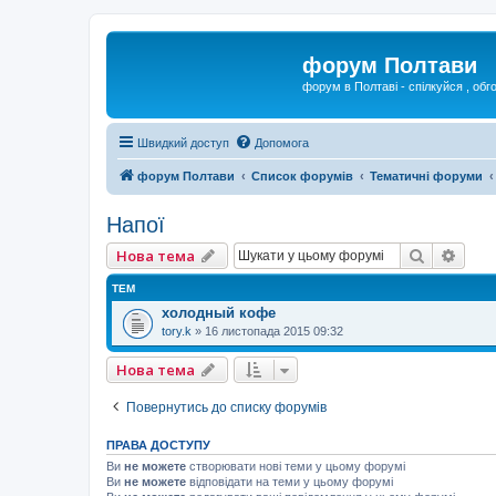
форум Полтави
форум в Полтаві - спілкуйся , обг
Швидкий доступ
Допомога
форум Полтави
Список форумів
Тематичні форуми
Напої
Пошук
Розш
Нова тема
ТЕМ
холодный кофе
tory.k
»
16 листопада 2015 09:32
Нова тема
Повернутись до списку форумів
ПРАВА ДОСТУПУ
Ви
не можете
створювати нові теми у цьому форумі
Ви
не можете
відповідати на теми у цьому форумі