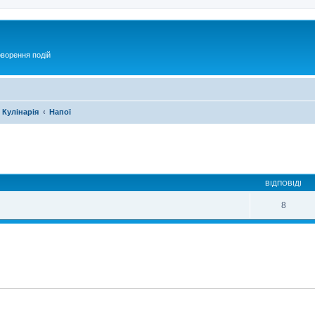
оворення подій
Кулінарія
Напої
ирений пошук
ВІДПОВІДІ
8