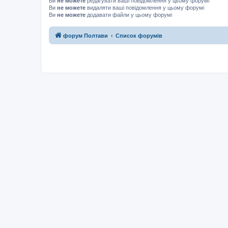
Ви
не можете
редагувати ваші повідомлення у цьому форумі
Ви
не можете
видаляти ваші повідомлення у цьому форумі
Ви
не можете
додавати файли у цьому форумі
форум Полтави
Список форумів