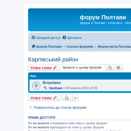
форум Полтави
форум в Полтаві - спілкуйся , обг
Швидкий доступ
Допомога
форум Полтави
Список форумів
Форум міста Полтав
Карлівський район
Пошук
Розш
Нова тема
ТЕМ
Білухівка
Vpoltave
»
09 жовтня 2013 18:39
Нова тема
Повернутись до списку форумів
ПРАВА ДОСТУПУ
Ви
не можете
створювати нові теми у цьому форумі
Ви
не можете
відповідати на теми у цьому форумі