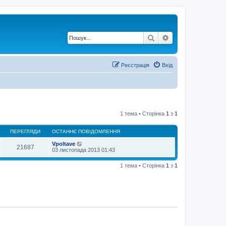
Пошук
Розширений по
Реєстрація
Вхід
1 тема • Сторінка
1
з
1
ПЕРЕГЛЯДИ
ОСТАННЄ ПОВІДОМЛЕННЯ
Vpoltave
21687
03 листопада 2013 01:43
1 тема • Сторінка
1
з
1