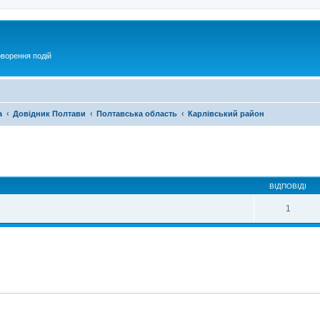
оворення подій
а
Довідник Полтави
Полтавська область
Карлівський район
ирений пошук
ВІДПОВІДІ
1