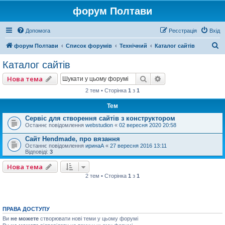
форум Полтави
Допомога
Реєстрація
Вхід
П
форум Полтави
Список форумів
Технічний
Каталог сайтів
о
Каталог сайтів
ш
Пошук
Розширений пошу
Нова тема
у
2 тем • Сторінка
1
з
1
к
Тем
Сервіс для створення сайтів з конструктором
Останнє повідомлення
webstudion
«
02 вересня 2020 20:58
Сайт Hendmade, про вязання
Останнє повідомлення
иринаА
«
27 вересня 2016 13:11
Відповіді:
3
Нова тема
2 тем • Сторінка
1
з
1
ПРАВА ДОСТУПУ
Ви
не можете
створювати нові теми у цьому форумі