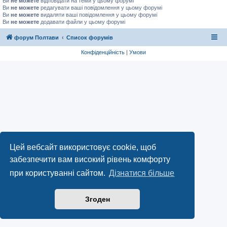
Ви
не можете
відповідати на теми у цьому форумі
Ви
не можете
редагувати ваші повідомлення у цьому форумі
Ви
не можете
видаляти ваші повідомлення у цьому форумі
Ви
не можете
додавати файли у цьому форумі
форум Полтави
Список форумів
Конфіденційність
|
Умови
Цей вебсайт використовує cookie, щоб
забезпечити вам високий рівень комфорту
при користуванні сайтом.
Дізнатися більше
Згоден