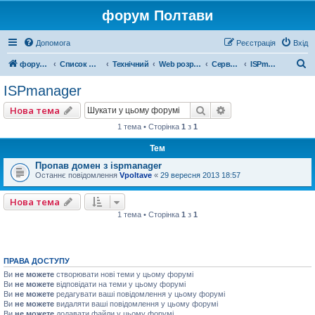
форум Полтави
Допомога
Реєстрація
Вхід
П
форум Полтави
Список форумів
Технічний
Web розробка
Серверна
ISPmanager
о
ISPmanager
ш
Пошук
Розширений пошу
Нова тема
у
1 тема • Сторінка
1
з
1
к
Тем
Пропав домен з ispmanager
Останнє повідомлення
Vpoltave
«
29 вересня 2013 18:57
Нова тема
1 тема • Сторінка
1
з
1
ПРАВА ДОСТУПУ
Ви
не можете
створювати нові теми у цьому форумі
Ви
не можете
відповідати на теми у цьому форумі
Ви
не можете
редагувати ваші повідомлення у цьому форумі
Ви
не можете
видаляти ваші повідомлення у цьому форумі
Ви
не можете
додавати файли у цьому форумі