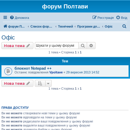
форум Полтави
Допомога
Реєстрація
Вхід
П
форум Полтави
Список форумів
Технічний
Програми для компютера
Офіс
о
Офіс
ш
Пошук
Розширений пошу
Нова тема
у
1 тема • Сторінка
1
з
1
к
Тем
блокнот Notepad ++
Останнє повідомлення
Vpoltave
«
29 вересня 2013 14:52
Нова тема
1 тема • Сторінка
1
з
1
ПРАВА ДОСТУПУ
Ви
не можете
створювати нові теми у цьому форумі
Ви
не можете
відповідати на теми у цьому форумі
Ви
не можете
редагувати ваші повідомлення у цьому форумі
Ви
не можете
видаляти ваші повідомлення у цьому форумі
Ви
не можете
додавати файли у цьому форумі