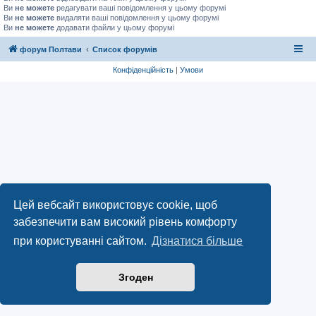
Ви
не можете
редагувати ваші повідомлення у цьому форумі
Ви
не можете
видаляти ваші повідомлення у цьому форумі
Ви
не можете
додавати файли у цьому форумі
форум Полтави
Список форумів
Конфіденційність
|
Умови
Цей вебсайт використовує cookie, щоб
забезпечити вам високий рівень комфорту
при користуванні сайтом.
Дізнатися більше
Згоден