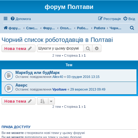
форум Полтави
Допомога
Реєстрація
Вхід
П
форум Полтави
Список форумів
Форум міста Полтава
Оголошення міста Полтава
Робота, Послуги, Бізнес
Робота
Чорний список роботодавців в Полтаві
о
Чорний список роботодавців в Полтаві
ш
Пошук
Розширений пошу
Нова тема
у
2 тем • Сторінка
1
з
1
к
Тем
Маркбуд или будМарк
Останнє повідомлення
Allex40
«
03 грудня 2016 13:15
Аверс
Останнє повідомлення
Vpoltave
«
29 вересня 2013 09:49
Нова тема
2 тем • Сторінка
1
з
1
ПРАВА ДОСТУПУ
Ви
не можете
створювати нові теми у цьому форумі
Ви
не можете
відповідати на теми у цьому форумі