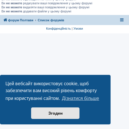
Ви
не можете
редагувати ваші повідомлення у цьому форумі
Ви
не можете
видаляти ваші повідомлення у цьому форумі
Ви
не можете
додавати файли у цьому форумі
форум Полтави
Список форумів
Конфіденційність
|
Умови
Цей вебсайт використовує cookie, щоб
забезпечити вам високий рівень комфорту
при користуванні сайтом.
Дізнатися більше
Згоден