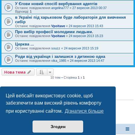
У Єгови новий спосіб вербування адептів
Останнє повідомлення
angelina777
«
27 вересня 2013 00:37
Відповіді:
1
в Україні під харьковом буде лабораторія для вивчення
сибір
Останнє повідомлення
Vpoltave
«
24 вересня 2013 15:43
Про вибір професії молодими людьми.
Останнє повідомлення
Vpoltave
«
24 вересня 2013 15:23
Церква ...
Останнє повідомлення
souzz
«
24 вересня 2013 15:19
Роди від українця і залишися з дитиною одна
Останнє повідомлення
vika_1985
«
24 вересня 2013 14:47
Нова тема
10 тем • Сторінка
1
з
1
Цей вебсайт використовує cookie, щоб
ПРАВА ДОСТУПУ
забезпечити вам високий рівень комфорту
Ви
не можете
створювати нові теми у цьому форумі
Ви
не можете
відповідати на теми у цьому форумі
при користуванні сайтом.
Дізнатися більше
Ви
не можете
редагувати ваші повідомлення у цьому форумі
Ви
не можете
видаляти ваші повідомлення у цьому форумі
Ви
не можете
додавати файли у цьому форумі
Згоден
форум Полтави
Список форумів