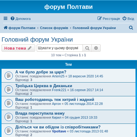
форум Полтави
Допомога
Реєстрація
Вхід
П
форум Полтави
Список форумів
Головний форум України
о
Головний форум України
ш
Пошук
Розширений пошу
Нова тема
у
10 тем • Сторінка
1
з
1
к
Тем
А чи було добре за царя?
Останнє повідомлення
Artem25
«
18 вересня 2020 14:45
Відповіді:
3
Троїцька Церква в Диканьки
Останнє повідомлення
Frenk221
«
16 серпня 2017 14:14
Відповіді:
2
Ваш роботодавець теж хитрий і жадний
Останнє повідомлення
Аргон
«
05 листопада 2014 22:28
Відповіді:
1
Влада переступила межу
Останнє повідомлення
Кирил
«
04 грудня 2013 19:33
Відповіді:
1
Діліться чи ви обідом із співробітниками?
Останнє повідомлення
Vpoltave
«
03 листопада 2013 01:48
Відповіді:
2