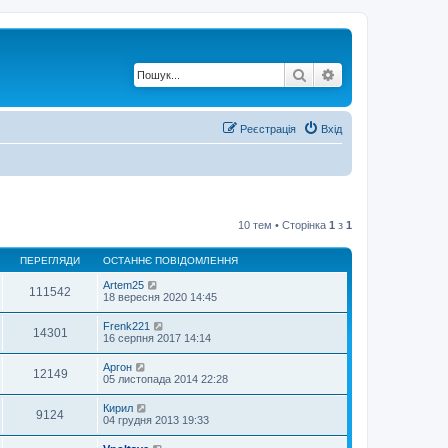
Пошук
Розширений по
Реєстрація
Вхід
10 тем • Сторінка
1
з
1
ПЕРЕГЛЯДИ
ОСТАННЄ ПОВІДОМЛЕННЯ
Artem25
111542
18 вересня 2020 14:45
Frenk221
14301
16 серпня 2017 14:14
Аргон
12149
05 листопада 2014 22:28
Кирил
9124
04 грудня 2013 19:33