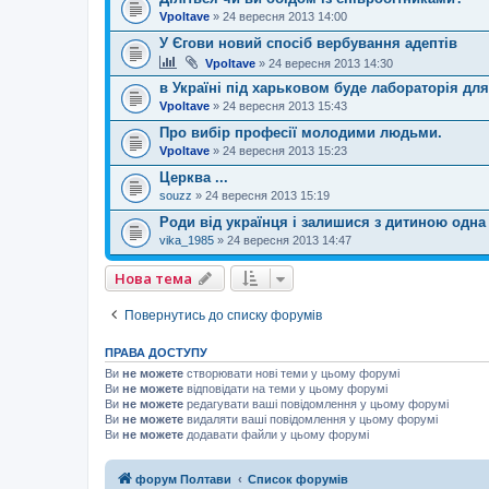
Vpoltave
»
24 вересня 2013 14:00
У Єгови новий спосіб вербування адептів
Vpoltave
»
24 вересня 2013 14:30
в Україні під харьковом буде лабораторія дл
Vpoltave
»
24 вересня 2013 15:43
Про вибір професії молодими людьми.
Vpoltave
»
24 вересня 2013 15:23
Церква ...
souzz
»
24 вересня 2013 15:19
Роди від українця і залишися з дитиною одна
vika_1985
»
24 вересня 2013 14:47
Нова тема
Повернутись до списку форумів
ПРАВА ДОСТУПУ
Ви
не можете
створювати нові теми у цьому форумі
Ви
не можете
відповідати на теми у цьому форумі
Ви
не можете
редагувати ваші повідомлення у цьому форумі
Ви
не можете
видаляти ваші повідомлення у цьому форумі
Ви
не можете
додавати файли у цьому форумі
форум Полтави
Список форумів