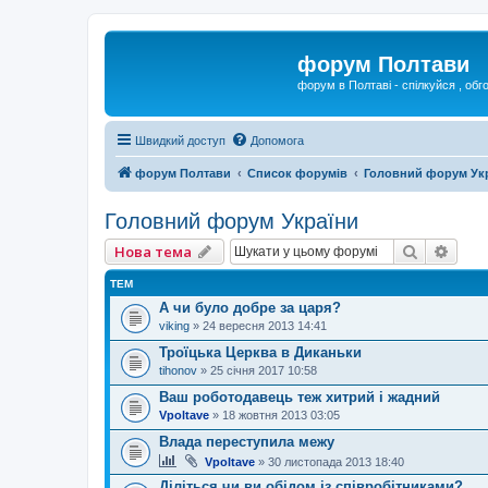
форум Полтави
форум в Полтаві - спілкуйся , обг
Швидкий доступ
Допомога
форум Полтави
Список форумів
Головний форум Ук
Головний форум України
Пошук
Розш
Нова тема
ТЕМ
А чи було добре за царя?
viking
»
24 вересня 2013 14:41
Троїцька Церква в Диканьки
tihonov
»
25 січня 2017 10:58
Ваш роботодавець теж хитрий і жадний
Vpoltave
»
18 жовтня 2013 03:05
Влада переступила межу
Vpoltave
»
30 листопада 2013 18:40
Діліться чи ви обідом із співробітниками?