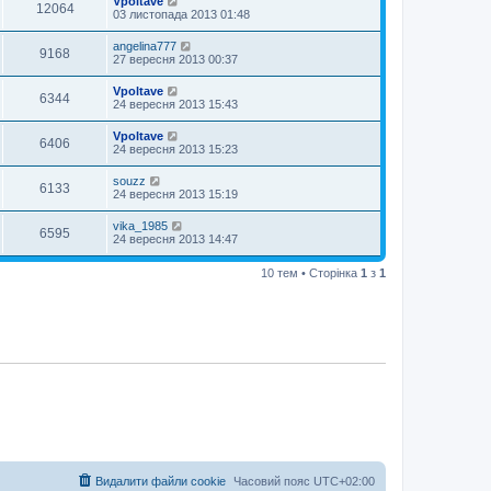
Vpoltave
12064
03 листопада 2013 01:48
angelina777
9168
27 вересня 2013 00:37
Vpoltave
6344
24 вересня 2013 15:43
Vpoltave
6406
24 вересня 2013 15:23
souzz
6133
24 вересня 2013 15:19
vika_1985
6595
24 вересня 2013 14:47
10 тем • Сторінка
1
з
1
Видалити файли cookie
Часовий пояс
UTC+02:00