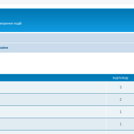
оворення подій
раїни
ирений пошук
ВІДПОВІДІ
3
2
1
1