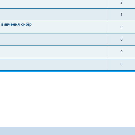
2
1
я вивчення сибір
0
0
0
0