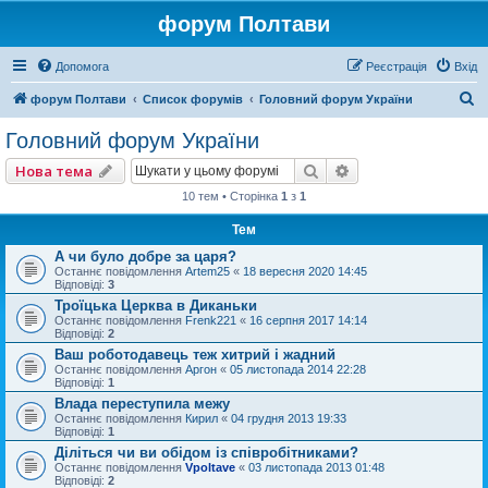
форум Полтави
Допомога
Реєстрація
Вхід
П
форум Полтави
Список форумів
Головний форум України
о
Головний форум України
ш
Пошук
Розширений пошу
Нова тема
у
10 тем • Сторінка
1
з
1
к
Тем
А чи було добре за царя?
Останнє повідомлення
Artem25
«
18 вересня 2020 14:45
Відповіді:
3
Троїцька Церква в Диканьки
Останнє повідомлення
Frenk221
«
16 серпня 2017 14:14
Відповіді:
2
Ваш роботодавець теж хитрий і жадний
Останнє повідомлення
Аргон
«
05 листопада 2014 22:28
Відповіді:
1
Влада переступила межу
Останнє повідомлення
Кирил
«
04 грудня 2013 19:33
Відповіді:
1
Діліться чи ви обідом із співробітниками?
Останнє повідомлення
Vpoltave
«
03 листопада 2013 01:48
Відповіді:
2