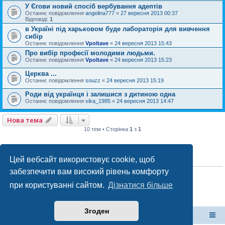
У Єгови новий спосіб вербування адептів
Останнє повідомлення
angelina777
«
27 вересня 2013 00:37
Відповіді:
1
в Україні під харьковом буде лабораторія для вивчення
сибір
Останнє повідомлення
Vpoltave
«
24 вересня 2013 15:43
Про вибір професії молодими людьми.
Останнє повідомлення
Vpoltave
«
24 вересня 2013 15:23
Церква ...
Останнє повідомлення
souzz
«
24 вересня 2013 15:19
Роди від українця і залишися з дитиною одна
Останнє повідомлення
vika_1985
«
24 вересня 2013 14:47
Нова тема
10 тем • Сторінка
1
з
1
Цей вебсайт використовує cookie, щоб
ПРАВА ДОСТУПУ
забезпечити вам високий рівень комфорту
Ви
не можете
створювати нові теми у цьому форумі
Ви
не можете
відповідати на теми у цьому форумі
при користуванні сайтом.
Дізнатися більше
Ви
не можете
редагувати ваші повідомлення у цьому форумі
Ви
не можете
видаляти ваші повідомлення у цьому форумі
Ви
не можете
додавати файли у цьому форумі
Згоден
форум Полтави
Список форумів