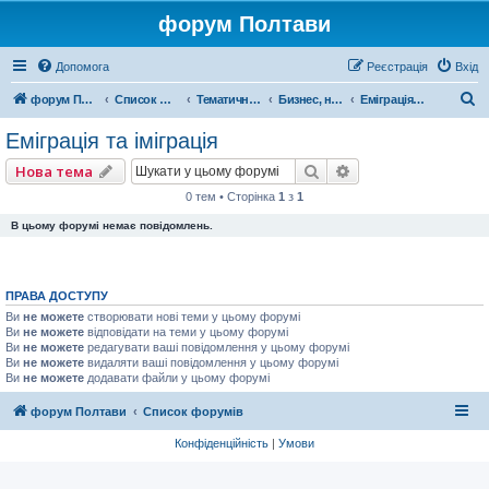
форум Полтави
Допомога
Реєстрація
Вхід
П
форум Полтави
Список форумів
Тематичні форуми
Бизнес, налоги, право
Еміграція та іміграція
о
Еміграція та іміграція
ш
Пошук
Розширений пошу
Нова тема
у
0 тем • Сторінка
1
з
1
к
В цьому форумі немає повідомлень.
ПРАВА ДОСТУПУ
Ви
не можете
створювати нові теми у цьому форумі
Ви
не можете
відповідати на теми у цьому форумі
Ви
не можете
редагувати ваші повідомлення у цьому форумі
Ви
не можете
видаляти ваші повідомлення у цьому форумі
Ви
не можете
додавати файли у цьому форумі
форум Полтави
Список форумів
Конфіденційність
|
Умови