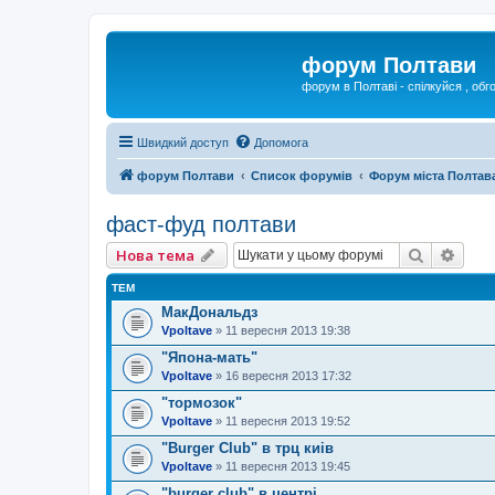
форум Полтави
форум в Полтаві - спілкуйся , обг
Швидкий доступ
Допомога
форум Полтави
Список форумів
Форум міста Полтав
фаст-фуд полтави
Пошук
Розш
Нова тема
ТЕМ
МакДональдз
Vpoltave
»
11 вересня 2013 19:38
"Япона-мать"
Vpoltave
»
16 вересня 2013 17:32
"тормозок"
Vpoltave
»
11 вересня 2013 19:52
"Burger Club" в трц киів
Vpoltave
»
11 вересня 2013 19:45
"burger club" в центрі