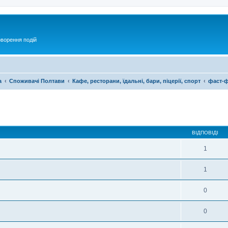
оворення подій
а
Споживачі Полтави
Кафе, ресторани, їдальні, бари, піцерії, спорт
фаст-ф
ирений пошук
ВІДПОВІДІ
1
1
0
0