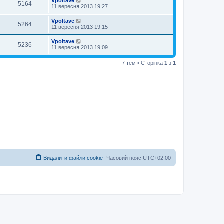
Vpoltave
5164
11 вересня 2013 19:27
Vpoltave
5264
11 вересня 2013 19:15
Vpoltave
5236
11 вересня 2013 19:09
7 тем • Сторінка
1
з
1
Видалити файли cookie
Часовий пояс
UTC+02:00