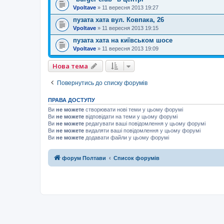
Vpoltave
»
11 вересня 2013 19:27
пузата хата вул. Ковпака, 26
Vpoltave
»
11 вересня 2013 19:15
пузата хата на київськом шосе
Vpoltave
»
11 вересня 2013 19:09
Нова тема
Повернутись до списку форумів
ПРАВА ДОСТУПУ
Ви
не можете
створювати нові теми у цьому форумі
Ви
не можете
відповідати на теми у цьому форумі
Ви
не можете
редагувати ваші повідомлення у цьому форумі
Ви
не можете
видаляти ваші повідомлення у цьому форумі
Ви
не можете
додавати файли у цьому форумі
форум Полтави
Список форумів