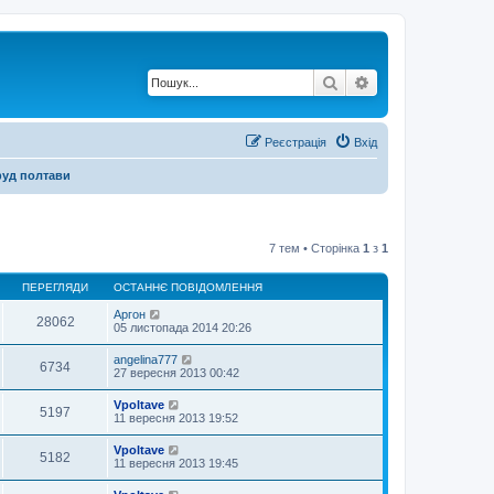
Пошук
Розширений по
Реєстрація
Вхід
уд полтави
7 тем • Сторінка
1
з
1
ПЕРЕГЛЯДИ
ОСТАННЄ ПОВІДОМЛЕННЯ
Аргон
28062
05 листопада 2014 20:26
angelina777
6734
27 вересня 2013 00:42
Vpoltave
5197
11 вересня 2013 19:52
Vpoltave
5182
11 вересня 2013 19:45