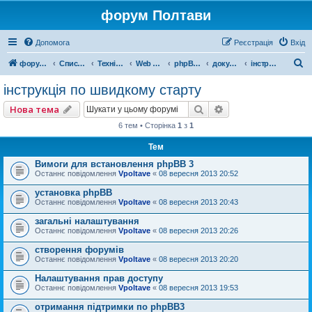
форум Полтави
Допомога
Реєстрація
Вхід
П
форум Полтави
Список форумів
Технічний
Web розробка
phpBB 3
документація phpBB
інструкція по швидкому старту
о
інструкція по швидкому старту
ш
Пошук
Розширений пошу
Нова тема
у
6 тем • Сторінка
1
з
1
к
Тем
Вимоги для встановлення phpBB 3
Останнє повідомлення
Vpoltave
«
08 вересня 2013 20:52
установка phpBB
Останнє повідомлення
Vpoltave
«
08 вересня 2013 20:43
загальні налаштування
Останнє повідомлення
Vpoltave
«
08 вересня 2013 20:26
створення форумів
Останнє повідомлення
Vpoltave
«
08 вересня 2013 20:20
Налаштування прав доступу
Останнє повідомлення
Vpoltave
«
08 вересня 2013 19:53
отримання підтримки по phpBB3