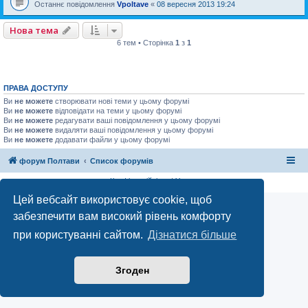
Останнє повідомлення
Vpoltave
«
08 вересня 2013 19:24
Нова тема
6 тем • Сторінка
1
з
1
ПРАВА ДОСТУПУ
Ви
не можете
створювати нові теми у цьому форумі
Ви
не можете
відповідати на теми у цьому форумі
Ви
не можете
редагувати ваші повідомлення у цьому форумі
Ви
не можете
видаляти ваші повідомлення у цьому форумі
Ви
не можете
додавати файли у цьому форумі
форум Полтави
Список форумів
Конфіденційність
|
Умови
Цей вебсайт використовує cookie, щоб
забезпечити вам високий рівень комфорту
при користуванні сайтом.
Дізнатися більше
Згоден