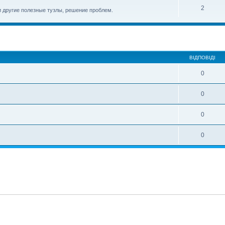
2
и другие полезные тузлы, решение проблем.
ирений пошук
ВІДПОВІДІ
0
0
0
0