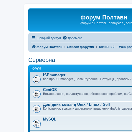
форум Полтави
форум в Полтаві - спілкуйся , обг
Швидкий доступ
Допомога
форум Полтави
Список форумів
Технічний
Web ро
Серверна
ФОРУМ
ISPmanager
все про ISPmanager , налаштування , інструкції , проблеми
CentOS
Встановлення, налаштування, обговорення проблем, на Ce
Довідник команд Unix / Linux / Sell
Копіювання, відкрити директорію, видалення файлів, директо
MySQL