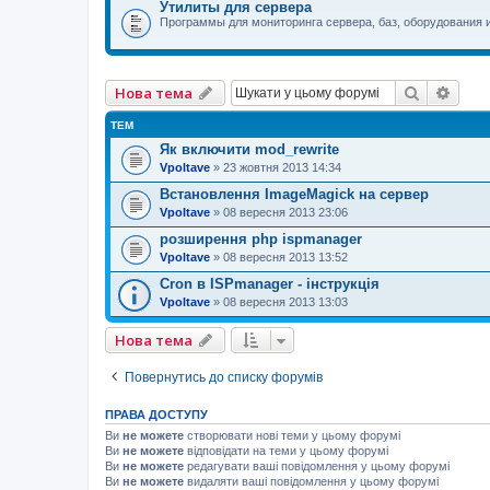
Утилиты для сервера
Программы для мониторинга сервера, баз, оборудования 
Пошук
Розш
Нова тема
ТЕМ
Як включити mod_rewrite
Vpoltave
»
23 жовтня 2013 14:34
Встановлення ImageMagick на сервер
Vpoltave
»
08 вересня 2013 23:06
розширення php ispmanager
Vpoltave
»
08 вересня 2013 13:52
Cron в ISPmanager - інструкція
Vpoltave
»
08 вересня 2013 13:03
Нова тема
Повернутись до списку форумів
ПРАВА ДОСТУПУ
Ви
не можете
створювати нові теми у цьому форумі
Ви
не можете
відповідати на теми у цьому форумі
Ви
не можете
редагувати ваші повідомлення у цьому форумі
Ви
не можете
видаляти ваші повідомлення у цьому форумі