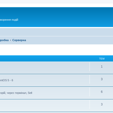
оворення подій
зробка
Серверна
ТЕМ
1
3
ntOS 5 - 6
6
рій, через термінал, Sell
3