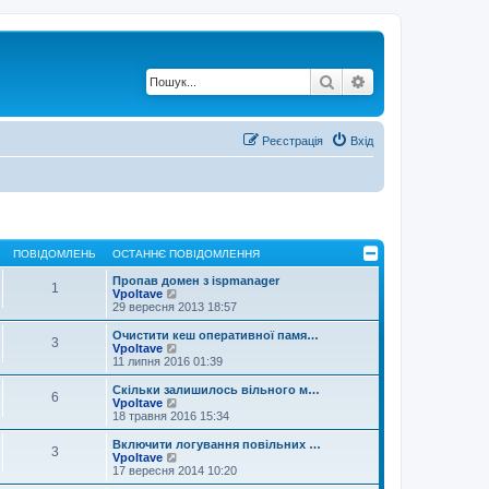
Пошук
Розширений по
Реєстрація
Вхід
ПОВІДОМЛЕНЬ
ОСТАННЄ ПОВІДОМЛЕННЯ
Пропав домен з ispmanager
1
П
Vpoltave
е
29 вересня 2013 18:57
р
е
Очистити кеш оперативної памя…
3
г
П
Vpoltave
л
е
11 липня 2016 01:39
я
р
н
е
Скільки залишилось вільного м…
6
у
г
П
Vpoltave
т
л
е
18 травня 2016 15:34
и
я
р
о
н
е
Включити логування повільних …
с
3
у
г
П
Vpoltave
т
т
л
е
17 вересня 2014 10:20
а
и
я
р
н