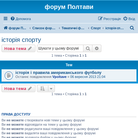
форум Полтави
Допомога
Реєстрація
Вхід
П
форум Полтави
Список форумів
Тематичні форуми
Спорт
історія спорту
о
історія спорту
ш
Пошук
Розширений пошу
Нова тема
у
1 тема • Сторінка
1
з
1
к
Тем
історія і правила американського футболу
Останнє повідомлення
Vpoltave
«
06 вересня 2013 21:04
Нова тема
1 тема • Сторінка
1
з
1
ПРАВА ДОСТУПУ
Ви
не можете
створювати нові теми у цьому форумі
Ви
не можете
відповідати на теми у цьому форумі
Ви
не можете
редагувати ваші повідомлення у цьому форумі
Ви
не можете
видаляти ваші повідомлення у цьому форумі
Ви
не можете
додавати файли у цьому форумі