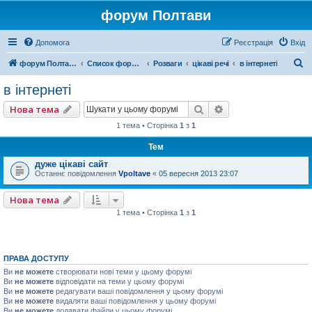
форум Полтави
Допомога
Реєстрація
Вхід
П
форум Полтави
Список форумів
Розваги
цікаві речі
в інтернеті
о
в інтернеті
ш
Пошук
Розширений пошу
Нова тема
у
1 тема • Сторінка
1
з
1
к
Тем
дуже цікаві сайт
Останнє повідомлення
Vpoltave
«
05 вересня 2013 23:07
Нова тема
1 тема • Сторінка
1
з
1
ПРАВА ДОСТУПУ
Ви
не можете
створювати нові теми у цьому форумі
Ви
не можете
відповідати на теми у цьому форумі
Ви
не можете
редагувати ваші повідомлення у цьому форумі
Ви
не можете
видаляти ваші повідомлення у цьому форумі
Ви
не можете
додавати файли у цьому форумі