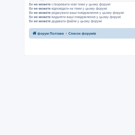
Ви
не можете
створювати нові теми у цьому форумі
Ви
не можете
відповідати на теми у цьому форумі
Ви
не можете
редагувати ваші повідомлення у цьому форумі
Ви
не можете
видаляти ваші повідомлення у цьому форумі
Ви
не можете
додавати файли у цьому форумі
форум Полтави
Список форумів