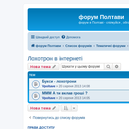
форум Полтави
форум в Полтаві - спілкуйся , обг
Швидкий доступ
Допомога
форум Полтави
Список форумів
Тематичні форуми
Лохотрон в інтернеті
Пошук
Розш
Нова тема
ТЕМ
Букси - лохотрони
Vpoltave
»
20 серпня 2013 14:08
МММ А ти вклав гроші ?
Vpoltave
»
20 серпня 2013 14:05
Нова тема
Повернутись до списку форумів
ПРАВА ДОСТУПУ