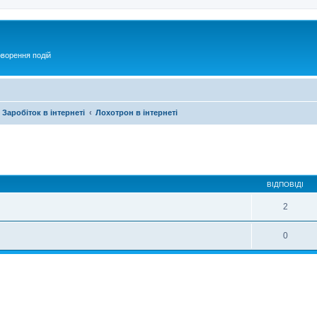
оворення подій
Заробіток в інтернеті
Лохотрон в інтернеті
ирений пошук
ВІДПОВІДІ
2
0