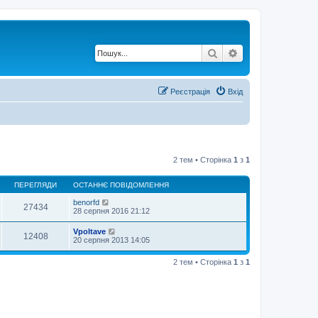
Пошук
Розширений по
Реєстрація
Вхід
2 тем • Сторінка
1
з
1
ПЕРЕГЛЯДИ
ОСТАННЄ ПОВІДОМЛЕННЯ
benorfd
27434
28 серпня 2016 21:12
Vpoltave
12408
20 серпня 2013 14:05
2 тем • Сторінка
1
з
1