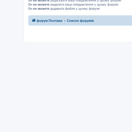
Ви
не можете
редагувати ваші повідомлення у цьому форумі
Ви
не можете
видаляти ваші повідомлення у цьому форумі
Ви
не можете
додавати файли у цьому форумі
форум Полтави
Список форумів