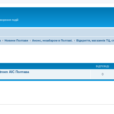
оворення подій
а
Новини Полтави
Анонс, незабаром в Полтаві.
Відкриття, магазинів ТЦ, с
ирений пошук
ВІДПОВІДІ
troen АІС Полтава
0