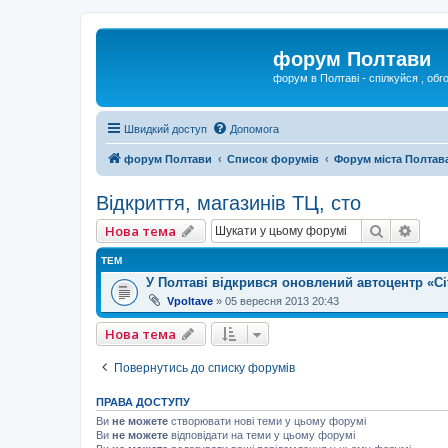
форум Полтави
форум в Полтаві - спілкуйся , обг
Швидкий доступ
Допомога
форум Полтави
Список форумів
Форум міста Полтав
Відкриття, магазинів ТЦ, сто
Пошук
Розш
Нова тема
ТЕМ
У Полтаві відкрився оновлений автоцентр «Ci
Vpoltave
»
05 вересня 2013 20:43
Нова тема
Повернутись до списку форумів
ПРАВА ДОСТУПУ
Ви
не можете
створювати нові теми у цьому форумі
Ви
не можете
відповідати на теми у цьому форумі