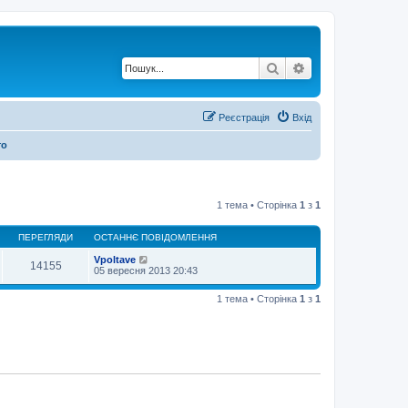
Пошук
Розширений по
Реєстрація
Вхід
то
1 тема • Сторінка
1
з
1
ПЕРЕГЛЯДИ
ОСТАННЄ ПОВІДОМЛЕННЯ
Vpoltave
14155
05 вересня 2013 20:43
1 тема • Сторінка
1
з
1