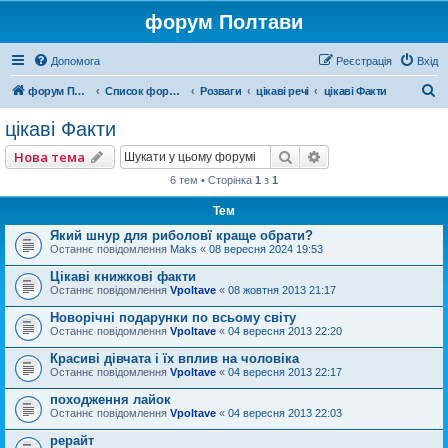
форум Полтави
Допомога
Реєстрація
Вхід
П
форум Полтави
Список форумів
Розваги
цікаві речі
цікаві Факти
о
цікаві Факти
ш
Пошук
Розширений пошу
Нова тема
у
6 тем • Сторінка
1
з
1
к
Тем
Який шнур для риболовї краще обрати?
Останнє повідомлення
Maks
«
08 вересня 2024 19:53
Цікаві книжкові факти
Останнє повідомлення
Vpoltave
«
08 жовтня 2013 21:17
Новорічні подарунки по всьому світу
Останнє повідомлення
Vpoltave
«
04 вересня 2013 22:20
Красиві дівчата і їх вплив на чоловіка
Останнє повідомлення
Vpoltave
«
04 вересня 2013 22:17
походження лайок
Останнє повідомлення
Vpoltave
«
04 вересня 2013 22:03
рерайт