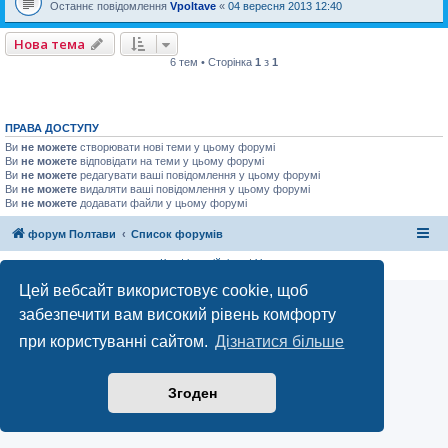
Останнє повідомлення
Vpoltave
«
04 вересня 2013 12:40
Нова тема
6 тем • Сторінка
1
з
1
ПРАВА ДОСТУПУ
Ви
не можете
створювати нові теми у цьому форумі
Ви
не можете
відповідати на теми у цьому форумі
Ви
не можете
редагувати ваші повідомлення у цьому форумі
Ви
не можете
видаляти ваші повідомлення у цьому форумі
Ви
не можете
додавати файли у цьому форумі
форум Полтави
Список форумів
Конфіденційність
|
Умови
Цей вебсайт використовує cookie, щоб
забезпечити вам високий рівень комфорту
при користуванні сайтом.
Дізнатися більше
Згоден