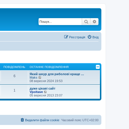
Пошук
Розширений по
Реєстрація
Вхід
ПОВІДОМЛЕНЬ
ОСТАННЄ ПОВІДОМЛЕННЯ
Який шнур для риболовї краще …
6
П
Maks
е
08 вересня 2024 19:53
р
е
дуже цікаві сайт
1
г
П
Vpoltave
л
е
05 вересня 2013 23:07
я
р
н
е
у
г
т
л
и
я
о
н
с
у
Видалити файли cookie
Часовий пояс
UTC+02:00
т
т
а
и
н