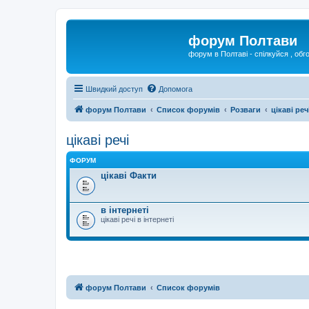
форум Полтави
форум в Полтаві - спілкуйся , обг
Швидкий доступ
Допомога
форум Полтави
Список форумів
Розваги
цікаві реч
цікаві речі
ФОРУМ
цікаві Факти
в інтернеті
цікаві речі в інтернеті
форум Полтави
Список форумів