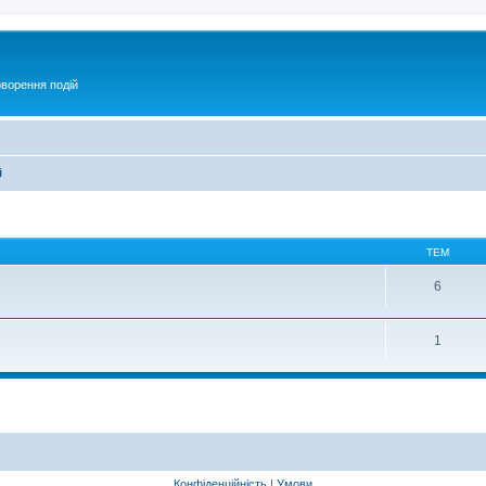
оворення подій
і
ТЕМ
6
1
Конфіденційність
|
Умови