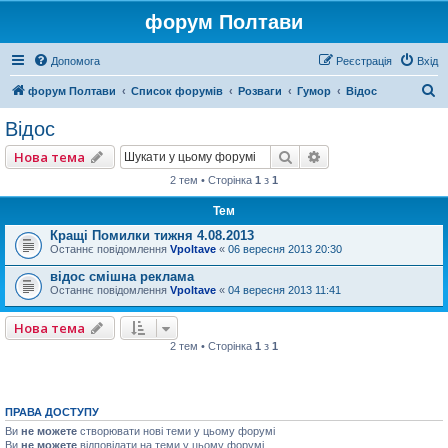
форум Полтави
Допомога
Реєстрація
Вхід
П
форум Полтави
Список форумів
Розваги
Гумор
Відос
о
Відос
ш
Пошук
Розширений пошу
Нова тема
у
2 тем • Сторінка
1
з
1
к
Тем
Кращі Помилки тижня 4.08.2013
Останнє повідомлення
Vpoltave
«
06 вересня 2013 20:30
відос смішна реклама
Останнє повідомлення
Vpoltave
«
04 вересня 2013 11:41
Нова тема
2 тем • Сторінка
1
з
1
ПРАВА ДОСТУПУ
Ви
не можете
створювати нові теми у цьому форумі
Ви
не можете
відповідати на теми у цьому форумі