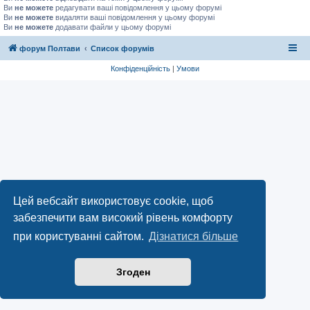
Ви
не можете
редагувати ваші повідомлення у цьому форумі
Ви
не можете
видаляти ваші повідомлення у цьому форумі
Ви
не можете
додавати файли у цьому форумі
форум Полтави
Список форумів
Конфіденційність
|
Умови
Цей вебсайт використовує cookie, щоб
забезпечити вам високий рівень комфорту
при користуванні сайтом.
Дізнатися більше
Згоден