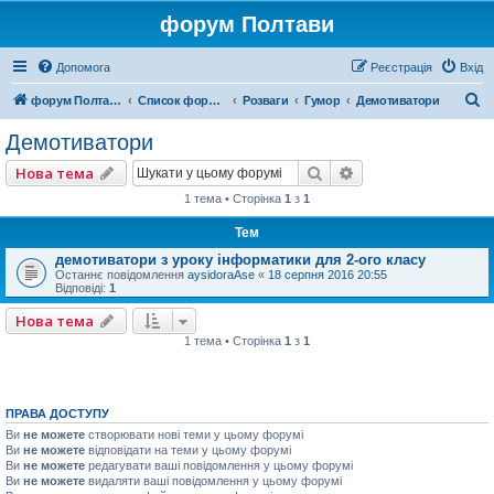
форум Полтави
Допомога
Реєстрація
Вхід
П
форум Полтави
Список форумів
Розваги
Гумор
Демотиватори
о
Демотиватори
ш
Пошук
Розширений пошу
Нова тема
у
1 тема • Сторінка
1
з
1
к
Тем
демотиватори з уроку інформатики для 2-ого класу
Останнє повідомлення
aysidoraAse
«
18 серпня 2016 20:55
Відповіді:
1
Нова тема
1 тема • Сторінка
1
з
1
ПРАВА ДОСТУПУ
Ви
не можете
створювати нові теми у цьому форумі
Ви
не можете
відповідати на теми у цьому форумі
Ви
не можете
редагувати ваші повідомлення у цьому форумі
Ви
не можете
видаляти ваші повідомлення у цьому форумі